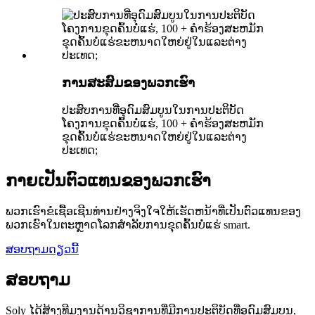
ການສະສົມຂອງພວກເຮົາ
ປະສົບການທີ່ອຸດົມສົມບູນໃນການປະຕິບັດ
ໂຄງການຂຸດຄົ້ນບໍ່ແຮ່, 100 + ຄໍາຮ້ອງສະຫມັກ
ຂຸດຄົ້ນບໍ່ແຮ່ຂະຫນາດໃຫຍ່ຢູ່ໃນແລະຕ່າງ
ປະເທດ;
ກາຍເປັນຕົວແທນຂອງພວກເຮົາ
ພວກເຮົາຂໍເຊື້ອເຊີນທ່ານຢ່າງຈິງໃຈໃຫ້ເຮັດຫນ້າທີ່ເປັນຕົວແທນຂອງ
ພວກເຮົາໃນຕະຫຼາດໂລກສໍາລັບການຂຸດຄົ້ນບໍ່ແຮ່ smart.
ສອບຖາມດຽວນີ້
ສອບຖາມ
Soly ໄດ້ສ້າງທີມງານດ້ານວິຊາການທີ່ມີການປະຕິບັດທີ່ອຸດົມສົມບູນ,