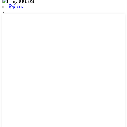
ສົ່ງອີເມວ
x