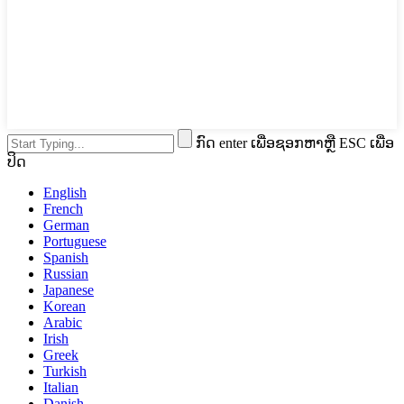
ກົດ enter ເພື່ອຊອກຫາຫຼື ESC ເພື່ອ
ປິດ
English
French
German
Portuguese
Spanish
Russian
Japanese
Korean
Arabic
Irish
Greek
Turkish
Italian
Danish