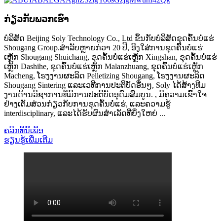
ກ່ຽວ​ກັບ​ພວກ​ເຮົາ
ບໍລິສັດ Beijing Soly Technology Co., Ltd ຂຶ້ນກັບບໍລິສັດຂຸດຄົ້ນບໍ່ແຮ່
Shougang Group.ສໍາລັບຫຼາຍກ່ວາ 20 ປີ, ອີງໃສ່ການຂຸດຄົ້ນບໍ່ແຮ່
ເຫຼັກ Shougang Shuichang, ຂຸດຄົ້ນບໍ່ແຮ່ເຫຼັກ Xingshan, ຂຸດຄົ້ນບໍ່ແຮ່
ເຫຼັກ Dashihe, ຂຸດຄົ້ນບໍ່ແຮ່ເຫຼັກ Malanzhuang, ຂຸດຄົ້ນບໍ່ແຮ່ເຫຼັກ
Macheng, ໂຮງງານຜະລິດ Pelletizing Shougang, ໂຮງງານຜະລິດ
Shougang Sintering ແລະເວທີການປະຕິບັດອື່ນໆ, Soly ໄດ້ສ້າງທີມ
ງານດ້ານວິຊາການທີ່ມີການປະຕິບັດອຸດົມສົມບູນ. , ມີ​ຄວາມ​ເຂົ້າ​ໃຈ​
ຢ່າງ​ເຕັມ​ສ່ວນ​ກ່ຽວ​ກັບ​ການ​ຂຸດ​ຄົ້ນ​ບໍ່​ແຮ່​, ແລະ​ຄວາມ​ຮູ້
interdisciplinary​, ແລະ​ໄດ້​ຮັບ​ຜົນ​ສໍາ​ເລັດ​ທີ່​ຍິ່ງ​ໃຫຍ່ ...
ຄລິກທີ່ນີ້ເພື່ອ
ຮຽນ​ຮູ້​ເພີ່ມ​ເຕີມ