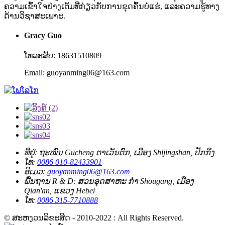
ຄວາມເຂົ້າໃຈຢ່າງເຕັມທີ່ກ່ຽວກັບການຂຸດຄົ້ນບໍ່ແຮ່, ແລະຄວາມຮູ້ທາງ
ດ້ານວິຊາສະເພາະ.
Gracy Guo
ໂທລະສັບ: 18631510809
Email: guoyanming06@163.com
ທີ່ຢູ່:
ຖະໜົນ Gucheng ຕາ​ເວັນ​ຕົກ, ເມືອງ Shijingshan, ປັກ​ກິ່ງ
ໂທ:
0086 010-82433901
ອີເມວ:
guoyanming06@163.com
ພື້ນຖານ R & D:
ສວນອຸດສາຫະ ກຳ Shougang, ເມືອງ
Qian'an, ແຂວງ Hebei
ໂທ:
0086 315-7710888
© ສະຫງວນລິຂະສິດ - 2010-2022 : All Rights Reserved.