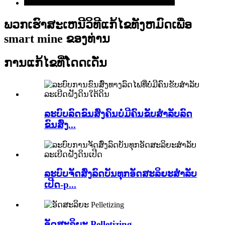
ພວກ​ເຮົາ​ສະ​ເຫນີ​ວິ​ທີ​ແກ້​ໄຂ​ທັງ​ຫມົດ​ເພື່ອ
smart mine ຂອງ​ທ່ານ​
ການແກ້ໄຂທີ່ໂດດເດັ່ນ
​ລະບົບ​ລົດ​ຂົນ​ສົ່ງ​ຄົນ​ບໍ່​ມີ​ຄົນ​ຂັບ​ສຳ​ລັບ​ລົດ​
ຂົນ​ສົ່ງ...
ລະບົບຈັດສົ່ງລົດບັນທຸກອັດສະລິຍະສຳລັບ
ເປີດ-p...
ອັດສະລິຍະ Pelletizing