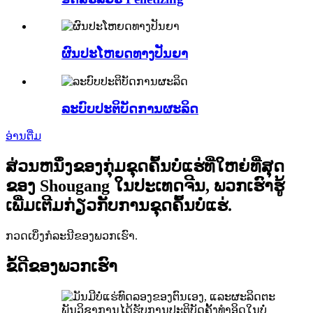
ຜົນປະໂຫຍດທາງປັນຍາ
ລະ​ບົບ​ປະ​ຕິ​ບັດ​ການ​ຜະ​ລິດ​
ອ່ານ​ຕື່ມ
ສ່ວນຫນຶ່ງຂອງກຸ່ມຂຸດຄົ້ນບໍ່ແຮ່ທີ່ໃຫຍ່ທີ່ສຸດ
ຂອງ Shougang ໃນປະເທດຈີນ, ພວກເຮົາຮູ້
ເພີ່ມເຕີມກ່ຽວກັບການຂຸດຄົ້ນບໍ່ແຮ່.
ກວດເບິ່ງກໍລະນີຂອງພວກເຮົາ.
ຂໍ້ດີຂອງພວກເຮົາ