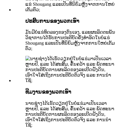
ປະສົບການຂອງພວກເຮົາ
ມັນ​ມີ​ບໍ່​ແຮ່​ທົດ​ລອງ​ຂອງ​ຕົນ​ເອງ, ແລະ​ຜະ​ລິດ​ຕະ​ພັນ​
ວິ​ຊາ​ການ​ໄດ້​ຮັບ​ການ​ປະ​ຕິ​ບັດ​ຄັ້ງ​ທໍາ​ອິດ​ໃນ​ບໍ່​ແຮ່
Shougang ແລະ​ເປັນ​ທີ່​ນິ​ຍົມ​ຫຼັງ​ຈາກ​ການ​ໃຫຍ່​ເຕັມ​
ຕົວ​;
ທີມ​ງານ​ຂອງ​ພວກ​ເຮົາ
ນາຍຊ່າງໄດ້ເຮັດວຽກຢູ່ໃນບໍ່ແຮ່ມາເປັນເວລາ
ຫຼາຍປີ, ແລະ ໄດ້ສະສົມ, ຄົ້ນຄວ້າ ແລະ ພັດທະນາ
ການປະຕິບັດການຜະລິດຂອງລະເບີດຝັງດິນ,
ເອົາໃຈໃສ່ເຖິງການປະຕິບັດຕົວຈິງ ແລະ ການນຳ
ໃຊ້;