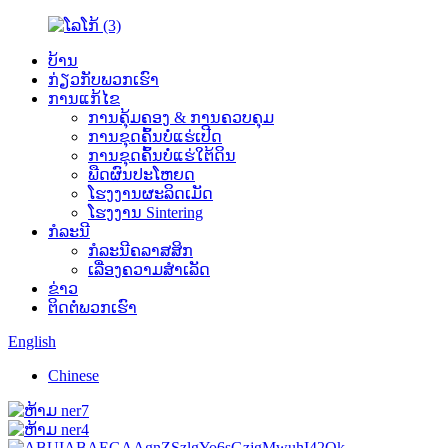
ບ້ານ
ກ່ຽວ​ກັບ​ພວກ​ເຮົາ
ການແກ້ໄຂ
ການຄຸ້ມຄອງ & ການຄວບຄຸມ
ການຂຸດຄົ້ນບໍ່ແຮ່ເປີດ
ການຂຸດຄົ້ນບໍ່ແຮ່ໃຕ້ດິນ
ພືດ​ຜົນ​ປະ​ໂຫຍດ​
ໂຮງງານຜະລິດເມັດ
ໂຮງງານ Sintering
ກໍລະນີ
ກໍລະນີຄລາສສິກ
ເລື່ອງຄວາມສໍາເລັດ
ຂ່າວ
ຕິດ​ຕໍ່​ພວກ​ເຮົາ
English
Chinese